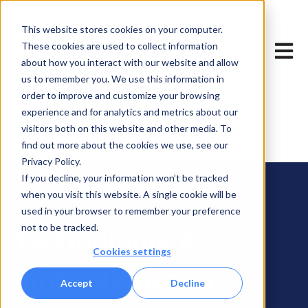
This website stores cookies on your computer.
Untermenü
These cookies are used to collect information
Haupt
about how you interact with our website and allow
us to remember you. We use this information in
order to improve and customize your browsing
experience and for analytics and metrics about our
NEMOVOTE
BLOG
visitors both on this website and other media. To
find out more about the cookies we use, see our
TECHNOLOGY & INNOVATION
Privacy Policy.
If you decline, your information won’t be tracked
Welche Chancen und Risiken Innovationen in
when you visit this website. A single cookie will be
Online-Wahlen bringen
used in your browser to remember your preference
not to be tracked.
Technologie &
Cookies settings
Innovationen in
Accept
Decline