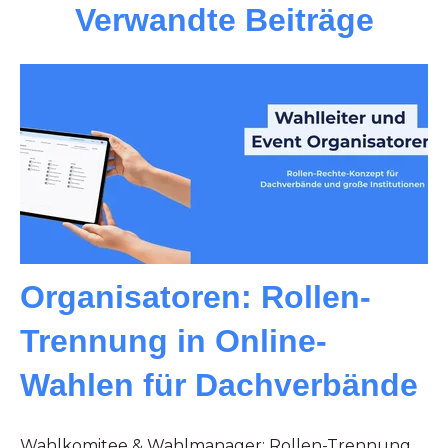
Verwandte Beiträge
Organisatoren: Rollen-
Trennung in Online-
Wahlen für Dachverbände
Wahlkomitee & Wahlmanager: Rollen-Trennung