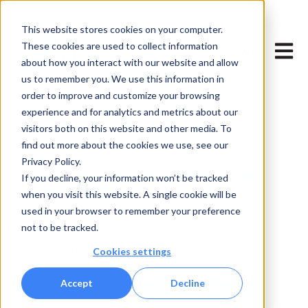
This website stores cookies on your computer.
Untermenü
These cookies are used to collect information
Haupt
about how you interact with our website and allow
us to remember you. We use this information in
order to improve and customize your browsing
experience and for analytics and metrics about our
NEMOVOTE
BLOG
visitors both on this website and other media. To
find out more about the cookies we use, see our
TECHNOLOGY & INNOVATION
Privacy Policy.
ABSTIMMUNG KOMMENTIEREN DIGITALES
If you decline, your information won’t be tracked
WAHLPROTOKOLL
when you visit this website. A single cookie will be
used in your browser to remember your preference
not to be tracked.
Cookies settings
Feb 13, 2026 9:00:01 AM
Funktion 2026 Das
Accept
Decline