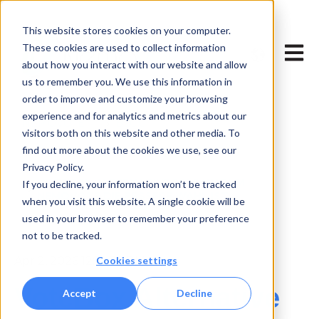
This website stores cookies on your computer.
Untermenü
These cookies are used to collect information
Haupt
about how you interact with our website and allow
us to remember you. We use this information in
order to improve and customize your browsing
experience and for analytics and metrics about our
NEMOVOTE
BLOG
visitors both on this website and other media. To
find out more about the cookies we use, see our
BEST ONLINE VOTING TOOL
Privacy Policy.
VOTEBOX ALTERNATIVE 2026 WARUM
If you decline, your information won’t be tracked
NEMOVOTE DIE BESSERE WAHL IST
when you visit this website. A single cookie will be
used in your browser to remember your preference
not to be tracked.
Cookies settings
Apr 2, 2026 12:10:32 PM
VoteBox Alternative
Accept
Decline